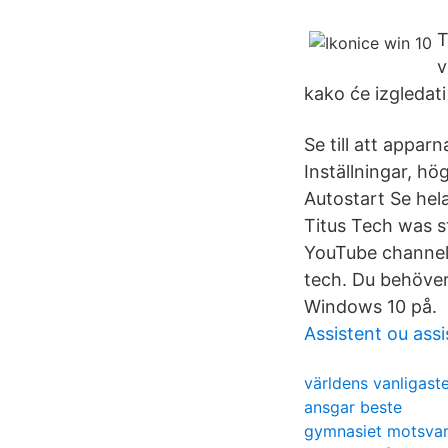
T
v
kako će izgledat
Se till att apparn
Inställningar, hö
Autostart Se hela
Titus Tech was st
YouTube channel 
tech. Du behöver
Windows 10 på.
Assistent ou assi
världens vanligas
ansgar beste
gymnasiet motsvar