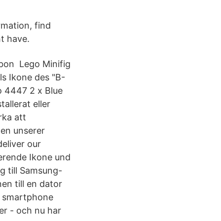
mation, find
t have.
bbon Lego Minifig
ls Ikone des "B-
o 4447 2 x Blue
llerat eller
ka att
gen unserer
eliver our
erende Ikone und
g till Samsung-
en till en dator
ll smartphone
er - och nu har