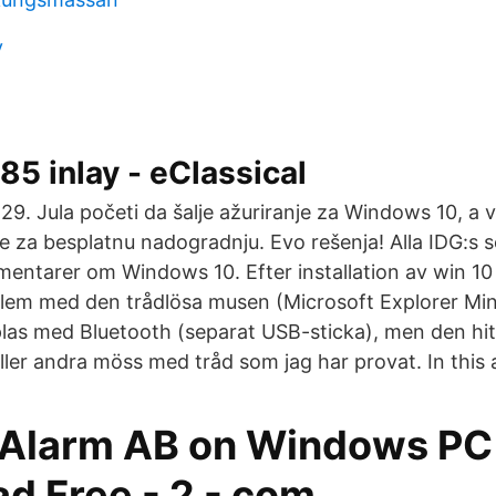
v
5 inlay - eClassical
29. Jula početi da šalje ažuriranje za Windows 10, a v
je za besplatnu nadogradnju. Evo rešenja! Alla IDG:s 
mentarer om Windows 10. Efter installation av win 10 
lem med den trådlösa musen (Microsoft Explorer Min
plas med Bluetooth (separat USB-sticka), men den hit
ler andra möss med tråd som jag har provat. In this a
Alarm AB on Windows PC
d Free - 2 - com