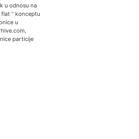
ck u odnosu na
 flat ” konceptu
konice u
rhive.com,
ice particije