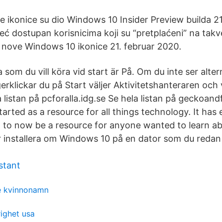
e ikonice su dio Windows 10 Insider Preview builda 21
eć dostupan korisnicima koji su “pretplaćeni” na takv
i nove Windows 10 ikonice 21. februar 2020.
a som du vill köra vid start är På. Om du inte ser alter
gerklickar du på Start väljer Aktivitetshanteraren och v
 listan på pcforalla.idg.se Se hela listan på geckoand
arted as a resource for all things technology. It has
to now be a resource for anyone wanted to learn abo
 installera om Windows 10 på en dator som du redan 
stant
te kvinnonamn
ighet usa