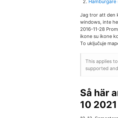
Hamburgare 
Jag tror att den
windows, inte he
2016-11-28 Promj
ikone su ikone k
To uključuje mape
This applies 
supported and
Så här 
10 2021