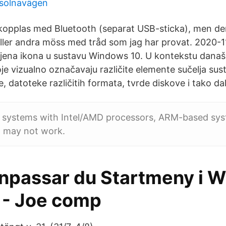
solnavägen
 kopplas med Bluetooth (separat USB-sticka), men den
ller andra möss med tråd som jag har provat. 2020-
ena ikona u sustavu Windows 10. U kontekstu današ
oje vizualno označavaju različite elemente sučelja su
, datoteke različitih formata, tvrde diskove i tako dal
to systems with Intel/AMD processors, ARM-based sys
 may not work.
anpassar du Startmeny i 
 - Joe comp