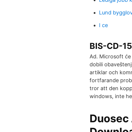
Lund bygglo
I ce
BIS-CD-158
Ad. Microsoft će 
dobili obavešten
artiklar och kom
fortfarande prob
tror att den kop
windows, inte hel
Duosec 
Downloa