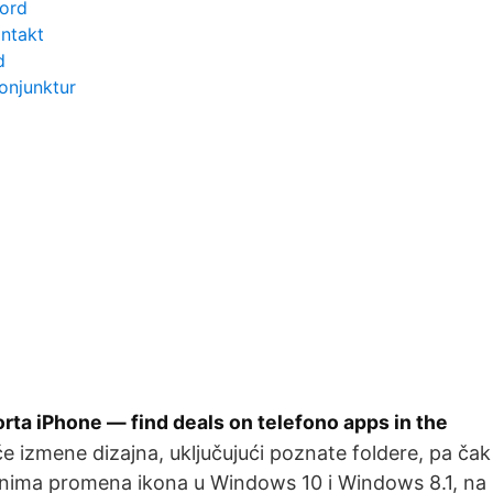
sord
ntakt
d
onjunktur
rta iPhone — find deals on telefono apps in the
e izmene dizajna, uključujući poznate foldere, pa čak 
anima promena ikona u Windows 10 i Windows 8.1, na