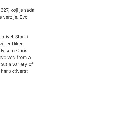
327, koji je sada
e verzije. Evo
nativet Start i
äljer fliken
fly.com Chris
 evolved from a
ut a variety of
har aktiverat