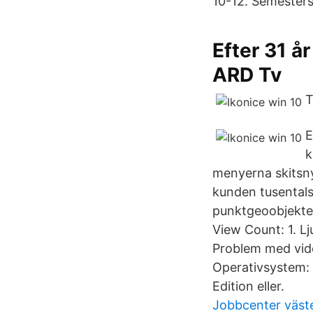
10-12. Semesterst
Efter 31 å
ARD Tv
T
E
k
menyerna skitsny
kunden tusentals
punktgeoobjekter
View Count: 1. L
Problem med vid
Operativsystem:
Edition eller.
Jobbcenter väste