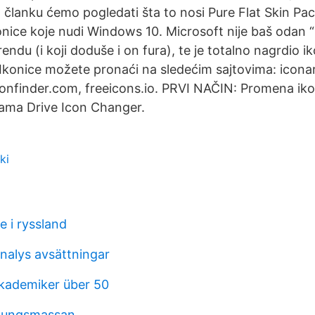
članku ćemo pogledati šta to nosi Pure Flat Skin Pa
nice koje nudi Windows 10. Microsoft nije baš odan “
trendu (i koji doduše i on fura), te je totalno nagrdio i
Ikonice možete pronaći na sledećim sajtovima: icona
onfinder.com, freeicons.io. PRVI NAČIN: Promena ikon
ma Drive Icon Changer.
ki
e i ryssland
nalys avsättningar
akademiker über 50
 kungsmassan