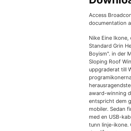
Access Broadcom'
documentation a
Nike Eine Ikone,
Standard Grin He
Boyism". in der 
Sloping Roof Win
uppgraderat till
programikonerna 
herausragendsten
award-winning de
entspricht dem g
mobiler. Sedan fi
med en USB-kabel
tunn linje-ikone