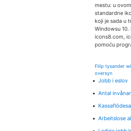
mestu: u ovom 
standardne iko
koji je sada u 
Windowsu 10. 
icons8.com, ic
pomoću progra
Filip tysander wi
oversyn
Jobb i eslov
Antal invånar
Kassaflödesa
Arbeitslose 
Lediga jobb