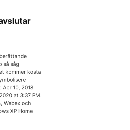
avslutar
 berättande
p så såg
ndet kommer kosta
symbolisere
: Apr 10, 2018
2020 at 3:37 PM.
om, Webex och
ndows XP Home