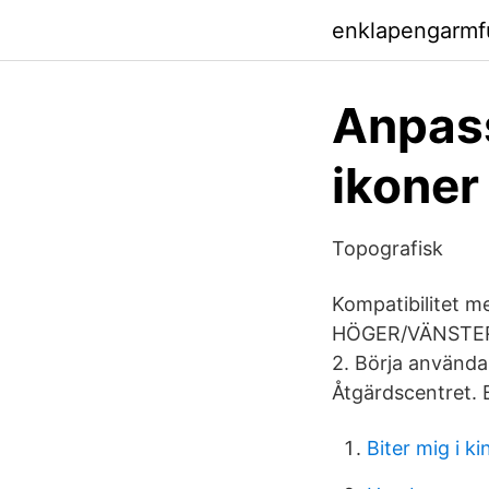
enklapengarmf
Anpass
ikoner
Topografisk
Kompatibilitet m
HÖGER/VÄNSTER P
2. Börja använda 
Åtgärdscentret.
Biter mig i k