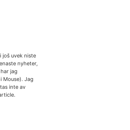
i još uvek niste
senaste nyheter,
har jag
i Mouse). Jag
tas inte av
rticle.