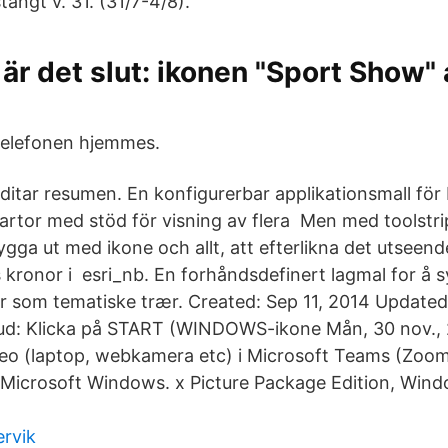
ängt v. 31. (31/7-4/8).
r är det slut: ikonen "Sport Show" 
elefonen hjemmes.
ditar resumen. En konfigurerbar applikationsmall för
artor med stöd för visning av flera Men med toolstri
gga ut med ikone och allt, att efterlikna det utsee
 kronor i esri_nb. En forhåndsdefinert lagmal for å 
 som tematiske trær. Created: Sep 11, 2014 Updated
jud: Klicka på START (WINDOWS-ikone Mån, 30 nov., 
eo (laptop, webkamera etc) i Microsoft Teams (Zo
 Microsoft Windows. x Picture Package Edition, Wi
rvik