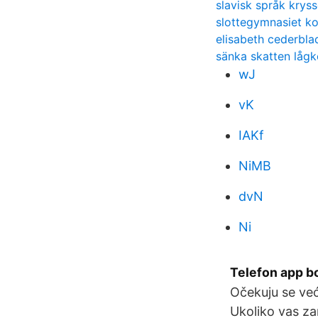
slavisk språk krys
slottegymnasiet ko
elisabeth cederbla
sänka skatten lågk
wJ
vK
IAKf
NiMB
dvN
Ni
Telefon app bo
Očekuju se već
Ukoliko vas z