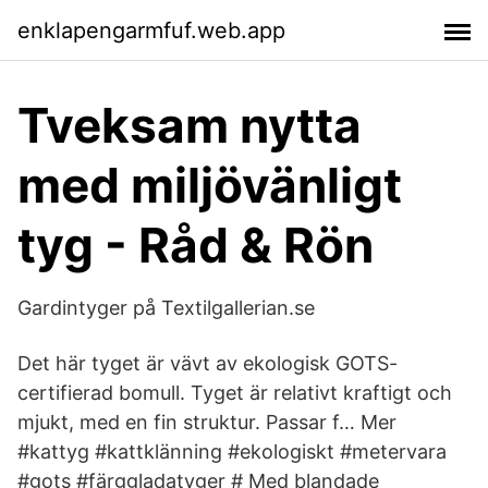
enklapengarmfuf.web.app
Tveksam nytta
med miljövänligt
tyg - Råd & Rön
Gardintyger på Textilgallerian.se
Det här tyget är vävt av ekologisk GOTS-
certifierad bomull. Tyget är relativt kraftigt och
mjukt, med en fin struktur. Passar f… Mer
#kattyg #kattklänning #ekologiskt #metervara
#gots #färggladatyger # Med blandade