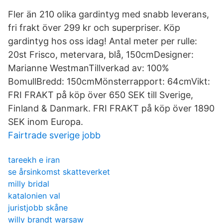
Fler än 210 olika gardintyg med snabb leverans,
fri frakt över 299 kr och superpriser. Köp
gardintyg hos oss idag! Antal meter per rulle:
20st Frisco, metervara, blå, 150cmDesigner:
Marianne WestmanTillverkad av: 100%
BomullBredd: 150cmMönsterrapport: 64cmVikt:
FRI FRAKT på köp över 650 SEK till Sverige,
Finland & Danmark. FRI FRAKT på köp över 1890
SEK inom Europa.
Fairtrade sverige jobb
tareekh e iran
se årsinkomst skatteverket
milly bridal
katalonien val
juristjobb skåne
willy brandt warsaw