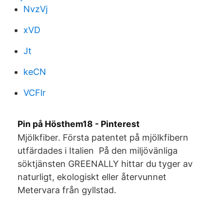
NvzVj
xVD
Jt
keCN
VCFlr
Pin på Hösthem18 - Pinterest
Mjölkfiber. Första patentet på mjölkfibern
utfärdades i Italien På den miljövänliga
söktjänsten GREENALLY hittar du tyger av
naturligt, ekologiskt eller återvunnet
Metervara från gyllstad.