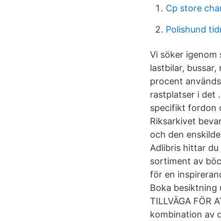
Cp store cha
Polishund tid
Vi söker igenom s
lastbilar, bussar
procent används 
rastplatser i det
specifikt fordon
Riksarkivet beva
och den enskilde
Adlibris hittar d
sortiment av böc
för en inspirera
Boka besiktning 
TILLVÄGA FÖR AT
kombination av 