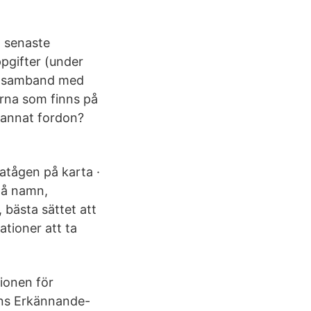
t senaste
ppgifter (under
s i samband med
erna som finns på
å annat fordon?
atågen på karta ·
 på namn,
bästa sättet att
tioner att ta
ionen för
ons Erkännande-