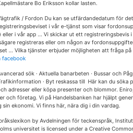
apellmästare Bo Eriksson kollar lasten.
ägtrafik / Fordon Du kan se utfärdandedatum för de
egistreringsbeviset i vår e-tjänst som visar fordonsu
 eller i vår app … Vi skickar ut ett registreringsbevi
sägare registreras eller om någon av fordonsuppgift
set … Vilka tjänster erbjuder möjligheten att fråga p
på facebook
vancerad sök · Aktuella banarbeten · Bussar och Påg
rafikinformation · Byt reskassa till Här kan du söka
h adresser eller köpa presenter och blommor. Eniro, 
r och företag. Vi på Handelsbanken har hjälpt genera
g sin ekonomi. Vi finns här, nära dig i din vardag.
råkslexikon by Avdelningen för teckenspråk, Institut
kholms universitet is licensed under a Creative Comm