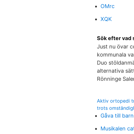
OMrc
XQK
Sök efter vad 
Just nu övar c
kommunala vatt
Duo stöldanmä
alternativa sä
Rönninge Sale
Aktiv ortopedi 
trots omständig
Gåva till barn
Musikalen ca