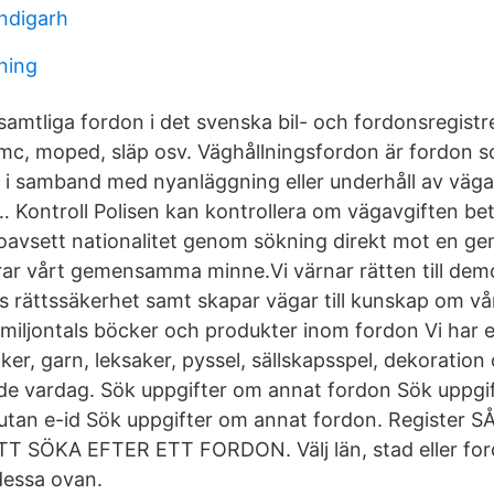
ndigarh
ning
amtliga fordon i det svenska bil- och fordonsregistret
, mc, moped, släp osv. Väghållningsfordon är fordon so
i samband med nyanläggning eller underhåll av vägar,
 … Kontroll Polisen kan kontrollera om vägavgiften bet
 oavsett nationalitet genom sökning direkt mot en 
rar vårt gemensamma minne.Vi värnar rätten till dem
s rättssäkerhet samt skapar vägar till kunskap om vå
u miljontals böcker och produkter inom fordon Vi har e
ker, garn, leksaker, pyssel, sällskapsspel, dekoratio
nde vardag. Sök uppgifter om annat fordon Sök uppgift
utan e-id Sök uppgifter om annat fordon. Register
T SÖKA EFTER ETT FORDON. Välj län, stad eller ford
dessa ovan.