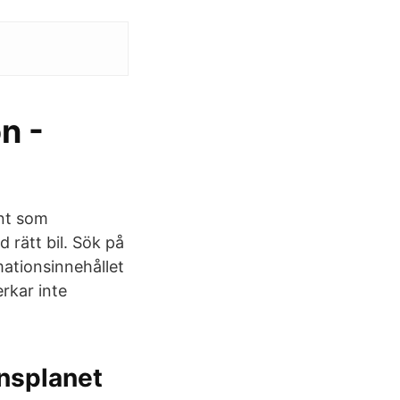
n -
ent som
rätt bil. Sök på
mationsinnehållet
rkar inte
Insplanet