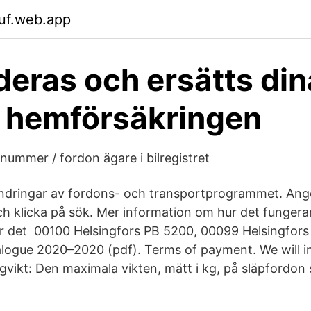
uf.web.app
deras och ersätts din
i hemförsäkringen
nummer / fordon ägare i bilregistret
dringar av fordons- och transportprogrammet. Ange
 och klicka på sök. Mer information om hur det fungera
ar det 00100 Helsingfors PB 5200, 00099 Helsingfors 
alogue 2020–2020 (pdf). Terms of payment. We will i
gvikt: Den maximala vikten, mätt i kg, på släpfordon 