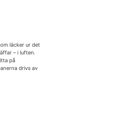
som läcker ur det
far – i luften.
tta på
lanerna drivs av