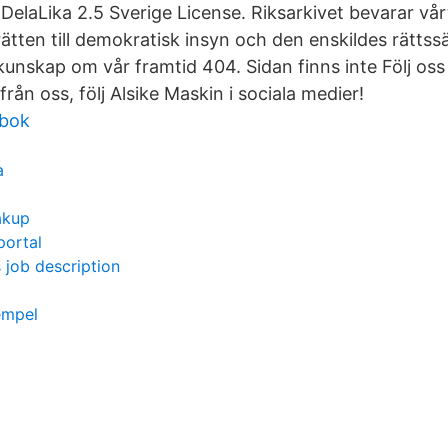
DelaLika 2.5 Sverige License. Riksarkivet bevarar 
rätten till demokratisk insyn och den enskildes rätts
 kunskap om vår framtid 404. Sidan finns inte Följ os
från oss, följ Alsike Maskin i sociala medier!
 bok
a
akup
portal
job description
empel