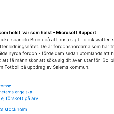
som helst, var som helst - Microsoft Support
ockerspanieln Bruno på att nosa sig till dricksvatten 
enledningsnätet. De är fordonsnördarna som har träf
lde hyrda fordon - förde dem sedan utomlands att hi
tt att få människor att söka sig dit även utanför Bollp
m Fotboll på uppdrag av Salems kommun.
tromsø
heterna engelska
 ej förskott på arv
ts stockholm