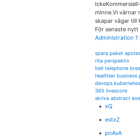
IckeKommersiell-
minne.Vi värnar 
skapar vägar till
För senaste nytt 
Administration 1
spara paket apote
rita perspektiv
bell telephone bre
healthier business 
devops kubernetes 
365 livescore
skriva abstract ex
xQ
estxZ
pnAvA