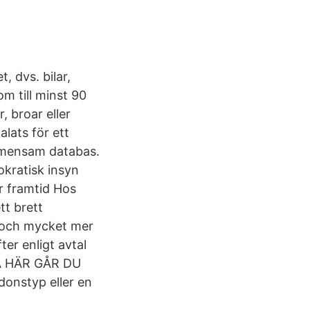
, dvs. bilar,
m till minst 90
 broar eller
alats för ett
gemensam databas.
okratisk insyn
r framtid Hos
tt brett
n och mycket mer
er enligt avtal
 SÅ HÄR GÅR DU
onstyp eller en