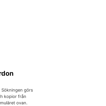
rdon
. Sökningen görs
h kopior från
rmuläret ovan.