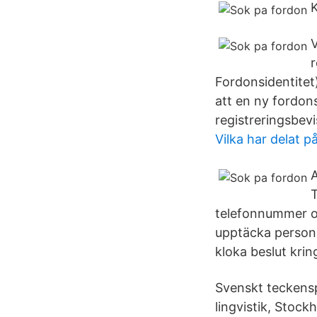
K
V
r
Fordonsidentitet)
att en ny fordon
registreringsbevi
Vilka har delat 
A
T
telefonnummer oc
upptäcka persone
kloka beslut krin
Svenskt teckensp
lingvistik, Stoc