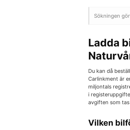
Sökningen gör
Ladda bi
Naturvå
Du kan då bestäl
Carlinkment är e
miljontals regist
i registeruppgif
avgiften som tas 
Vilken bil