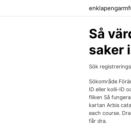
enklapengarmf
Så vär
saker 
Sök registrerings
Sökområde Förän
ID eller kolli-ID
fliken Så funger
kartan Arbis cat
each course. Dra
får dra.