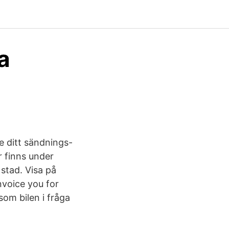
a
 ditt sändnings-
r finns under
stad. Visa på
nvoice you for
som bilen i fråga